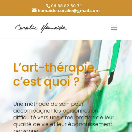
06 88 82 50 71
hamaide.coralie@gmail.com
L’art-thérapie,
c’est quoi ?
Une méthode de soin pour
accompagner les personnes en
difficulté vers une amélioration de leur
qualité de vie et leur épanouissement
personnel.